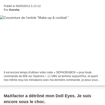
Publié le 06/05/2012 à 13:12
Par
Keesha
Il est encore temps d'utiliser votre code « SEPHORABOX » pour toute
commande de 80€ sur Sephora ! :-) L'offre se termine aujourd'hui, et ayant
moi-même reçu les miniatures avec ma dernière commande, je peux vous
dire que c'est plutôt sympa comme « bonus...
MaXfactor a détrôné mon Doll Eyes. Je suis
encore sous le choc.