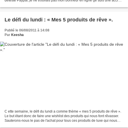
déteste Paypal, je ne trouvais pas mon bonheur en ligne (je suis une accro
de l'e-shopping, hors de question...
Le défi du lundi : « Mes 5 produits de rêve ».
Publié le 06/08/2011 à 14:08
Par
Keesha
C ette semaine, le défi du lundi a comme thème « mes 5 produits de rêve ».
Le but étant donc de faire une wishlist des produits qui nous font rêvasser.
Sauterons-nous le pas de l'achat pour tous ces produits de luxe qui nous
tentent ? Pour ma part, je...