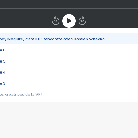
bey Maguire, c'est lui ! Rencontre avec Damien Witecka
e 6
e 5
e 4
e 3
s créatrices de la VF !
e 2
e 1
e Mektoub My Love arrive enfin ! Rencontre avec Shaïn Boumedine et Sal