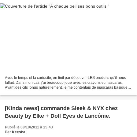
Avec le temps et la curiosité, on finit par découvrir LES produits qu'il nous
fallait. Dans mon cas, j'ai beaucoup joué avec les crayons et mascaras.
Ayant des cils longs naturellement, je me contentais de mascaras basiques.
Oui, mais. Est venu le jour...
[Kinda news] commande Sleek & NYX chez
Beauty by Elke + Doll Eyes de Lancôme.
Publié le 08/10/2011 à 15:43
Par
Keesha