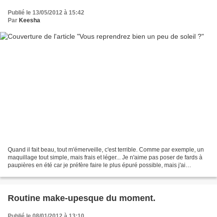
Publié le 13/05/2012 à 15:42
Par
Keesha
Quand il fait beau, tout m'émerveille, c'est terrible. Comme par exemple, un
maquillage tout simple, mais frais et léger... Je n'aime pas poser de fards à
paupières en été car je préfère faire le plus épuré possible, mais j'ai
cependant redécouvert mes...
Routine make-upesque du moment.
Publié le 08/01/2012 à 13:10