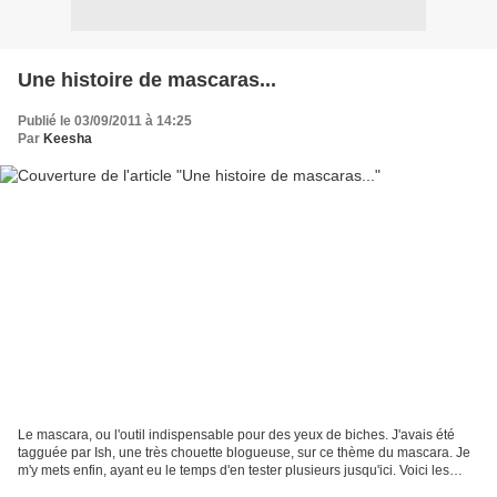
Une histoire de mascaras...
Publié le 03/09/2011 à 14:25
Par
Keesha
Le mascara, ou l'outil indispensable pour des yeux de biches. J'avais été
tagguée par Ish, une très chouette blogueuse, sur ce thème du mascara. Je
m'y mets enfin, ayant eu le temps d'en tester plusieurs jusqu'ici. Voici les
bêtes, leurs « pour » et leurs...