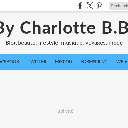
By Charlotte B.B
Blog beauté, lifestyle, musique, voyages, mode
ACEBOOK
TWITTER
MIXPOD
FORMSPRING
WE ♥ 
Publicité