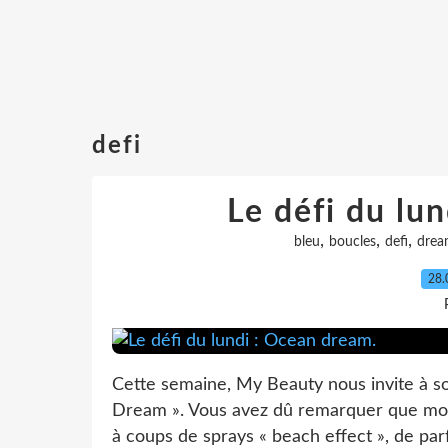
defi
Le défi du lu
,
,
,
bleu
boucles
defi
dre
28.
Cette semaine, My Beauty nous invite à so
Dream ». Vous avez dû remarquer que moi,
à coups de sprays « beach effect », de parf