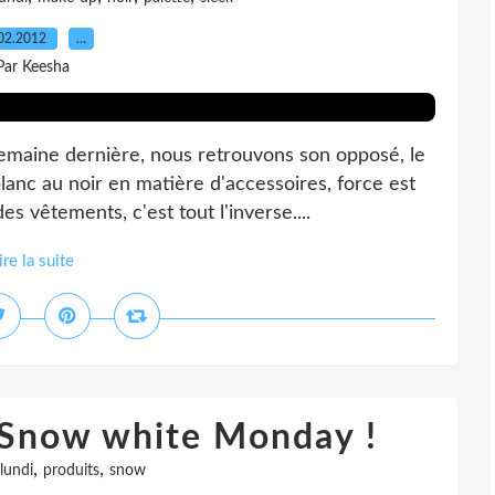
02.2012
…
Par Keesha
 semaine dernière, nous retrouvons son opposé, le
blanc au noir en matière d'accessoires, force est
 vêtements, c'est tout l'inverse....
ire la suite
: Snow white Monday !
,
,
lundi
produits
snow