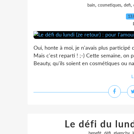
,
,
,
bain
cosmetiques
defi
13.
Oui, honte à moi, je n'avais plus participé 
Mais c'est reparti ! ;-) Cette semaine, on p
Beauty, qu'ils soient en cosmétiques ou na
L
Le défi du lun
,
,
,
benefit
défi
givenchy