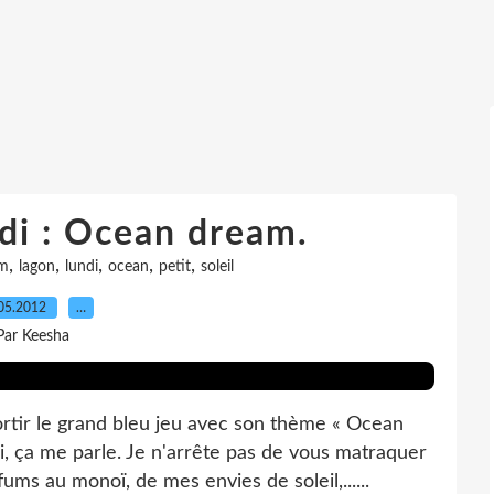
ndi : Ocean dream.
,
,
,
,
,
am
lagon
lundi
ocean
petit
soleil
05.2012
…
Par Keesha
rtir le grand bleu jeu avec son thème « Ocean
 ça me parle. Je n'arrête pas de vous matraquer
ums au monoï, de mes envies de soleil,......