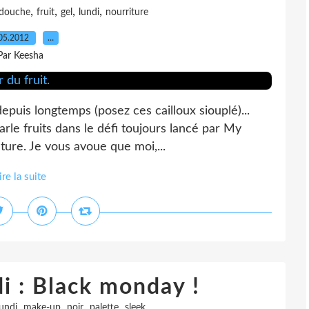
,
,
,
,
douche
fruit
gel
lundi
nourriture
05.2012
…
Par Keesha
depuis longtemps (posez ces cailloux siouplé)...
arle fruits dans le défi toujours lancé par My
ture. Je vous avoue que moi,...
ire la suite
di : Black monday !
,
,
,
,
lundi
make-up
noir
palette
sleek