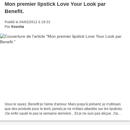
Mon premier lipstick Love Your Look par
Benefit.
Publié le 04/02/2012 à 19:31
Par
Keesha
Vous le savez, Benefit je l'aime d'amour. Mais jusqu'à présent, je n'utilisais
que des produits pour le teint, jamais je ne m'étais attardée sur les lipsticks.
J'ai enfin sauté le pas la semaine dernière... Et je ne suis pas déçue. J'ai
commandé le Jing-A-Ling,...