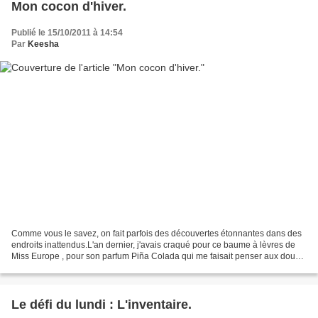
Mon cocon d'hiver.
Publié le 15/10/2011 à 14:54
Par
Keesha
Comme vous le savez, on fait parfois des découvertes étonnantes dans des
endroits inattendus.L'an dernier, j'avais craqué pour ce baume à lèvres de
Miss Europe , pour son parfum Piña Colada qui me faisait penser aux doux
cocktail d'été qui porte le même...
Le défi du lundi : L'inventaire.