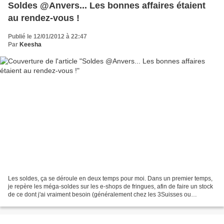
Soldes @Anvers... Les bonnes affaires étaient
au rendez-vous !
Publié le 12/01/2012 à 22:47
Par
Keesha
Les soldes, ça se déroule en deux temps pour moi. Dans un premier temps,
je repère les méga-soldes sur les e-shops de fringues, afin de faire un stock
de ce dont j'ai vraiment besoin (généralement chez les 3Suisses ou
Bonprix). Une fois ce stock fait,...