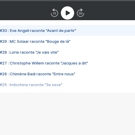
#30 : Eve Angeli raconte "Avant de partir"
#29 : MC Solaar raconte "Bouge de là"
28 : Lorie raconte "Je vais vite"
#27 : Christophe Willem raconte "Jacques a dit"
#26 : Chimène Badi raconte "Entre nous"
#25 : Indochine raconte "3e sexe"
#24 : Zaho raconte "C'est chelou"
#23 : Patrick Bruel raconte "Au café des délices"
#22 : Kyo raconte "Le chemin"
#21 : Nolwenn Leroy raconte "Cassé"