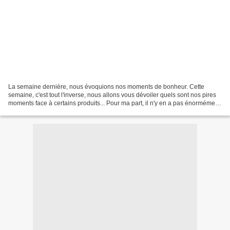
La semaine dernière, nous évoquions nos moments de bonheur. Cette
semaine, c'est tout l'inverse, nous allons vous dévoiler quels sont nos pires
moments face à certains produits... Pour ma part, il n'y en a pas énormément,
mais ils valent la peine d'être...