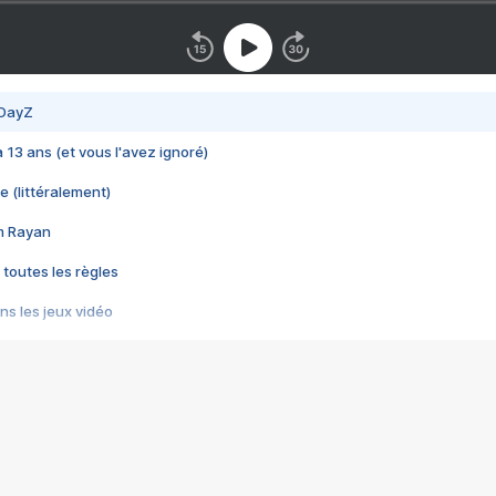
 DayZ
 a 13 ans (et vous l'avez ignoré)
e (littéralement)
im Rayan
 toutes les règles
s les jeux vidéo
us choquant de Rockstar ? - Le scandale BULLY
e plus moche de Steam
du RÊVE tourne au CAUCHEMAR
pendant 8 heures