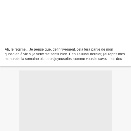
Ah, le régime... Je pense que, définitivement, cela fera partie de mon
quotidien à vie si je veux me sentir bien. Depuis lundi dernier, j'ai repris mes
menus de la semaine et autres joyeusetés, comme vous le savez. Les deux
premiers jours, j'ai un peu...