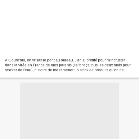
A ujourd'hui, on faisait le pont au bureau. J'en ai profité pour m'incruster
dans la virée en France de mes parents (ils font ça tous les deux mois pour
stocker de l'eau), histoire de me ramener un stock de produits qu'on ne
trouve pratiquement que là-bas......