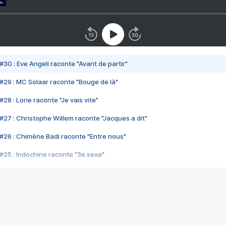
#30 : Eve Angeli raconte "Avant de partir"
#29 : MC Solaar raconte "Bouge de là"
28 : Lorie raconte "Je vais vite"
#27 : Christophe Willem raconte "Jacques a dit"
#26 : Chimène Badi raconte "Entre nous"
#25 : Indochine raconte "3e sexe"
#24 : Zaho raconte "C'est chelou"
#23 : Patrick Bruel raconte "Au café des délices"
#22 : Kyo raconte "Le chemin"