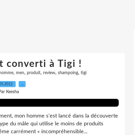
 converti à Tigi !
,
,
,
,
,
homme
men
produit
review
shampoing
tigi
05.2012
…
Par Keesha
ment, mon homme s'est lancé dans la découverte
otype du mâle qui utilise le moins de produits
 même carrément « incompréhensible...