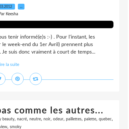
03.2012
…
Par Keesha
s tenir informé(e)s :-) . Pour l'instant, les
le week-end du 1er Avril) prennent plus
. Je suis donc vraiment à court de temps...
ire la suite
pas comme les autres...
,
,
,
,
,
,
,
,
 beauty
nacré
neutre
noir
odeur
paillettes
palette
quebec
,
view
smoky