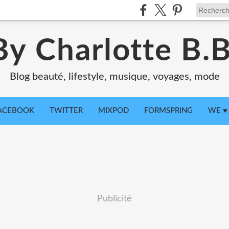
By Charlotte B.B
Blog beauté, lifestyle, musique, voyages, mode
ACEBOOK
TWITTER
MIXPOD
FORMSPRING
WE ♥ 
Publicité