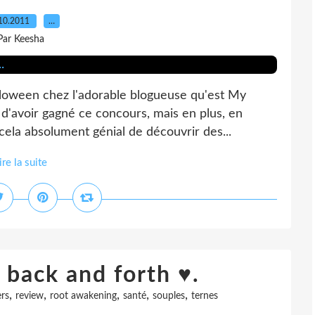
10.2011
…
Par Keesha
loween chez l'adorable blogueuse qu'est My
e d'avoir gagné ce concours, mais en plus, en
 cela absolument génial de découvrir des...
ire la suite
 back and forth ♥.
,
,
,
,
,
ers
review
root awakening
santé
souples
ternes