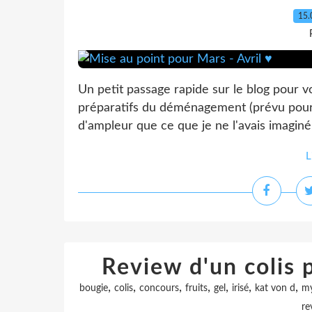
15.
Un petit passage rapide sur le blog pour vou
préparatifs du déménagement (prévu pour 
d'ampleur que ce que je ne l'avais imaginé
L
Review d'un colis 
,
,
,
,
,
,
,
bougie
colis
concours
fruits
gel
irisé
kat von d
my
re