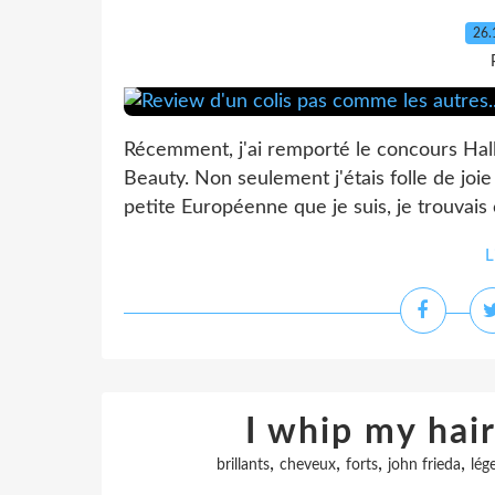
26.
Récemment, j'ai remporté le concours Hal
Beauty. Non seulement j'étais folle de joi
petite Européenne que je suis, je trouvais
L
I whip my hair
,
,
,
,
brillants
cheveux
forts
john frieda
lég