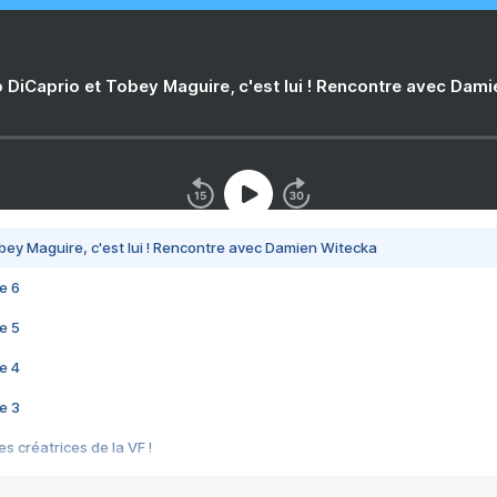
 DiCaprio et Tobey Maguire, c'est lui ! Rencontre avec Dam
bey Maguire, c'est lui ! Rencontre avec Damien Witecka
e 6
e 5
e 4
e 3
s créatrices de la VF !
e 2