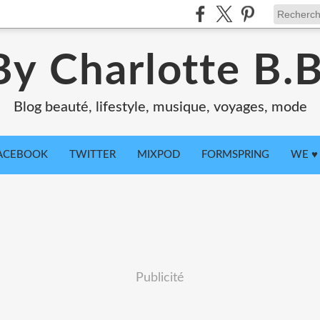
By Charlotte B.B
Blog beauté, lifestyle, musique, voyages, mode
ACEBOOK
TWITTER
MIXPOD
FORMSPRING
WE ♥ 
Publicité