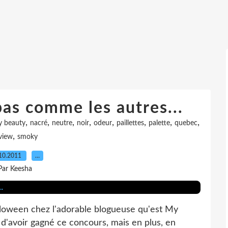
pas comme les autres...
,
,
,
,
,
,
,
,
 beauty
nacré
neutre
noir
odeur
paillettes
palette
quebec
,
view
smoky
10.2011
…
Par Keesha
loween chez l'adorable blogueuse qu'est My
e d'avoir gagné ce concours, mais en plus, en