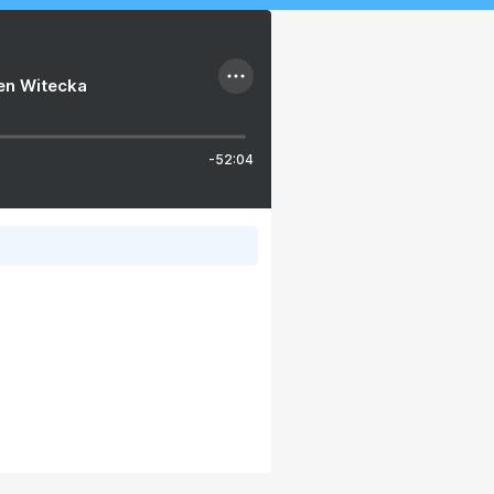
ien Witecka
-52:04