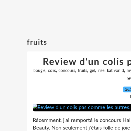
fruits
Review d'un colis 
,
,
,
,
,
,
,
bougie
colis
concours
fruits
gel
irisé
kat von d
my
re
26.
Récemment, j'ai remporté le concours Hal
Beauty. Non seulement j'étais folle de joi