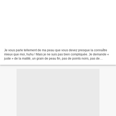
Je vous parle tellement de ma peau que vous devez presque la connaître
mieux que moi, huhu ! Mais je ne suis pas bien compliquée. Je demande «
juste » de la matité, un grain de peau fin, pas de points noirs, pas de
boutons, pas de... Oui bon ok. Je suis...