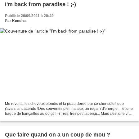
I'm back from paradise ! ;-)
Publié le 26/09/2011 à 20:49
Par
Keesha
Me revoilà, les cheveux blondis et la peau dorée par ce cher soleil que
j'avais tant attendu !Des souvenirs plein la tête, un regain d'énergie,... et une
bague de fiançailles au doigt ! ;-) Très, très petit aperçu... Mais c'est une vraie
bouffée d'air....
Que faire quand on a un coup de mou ?