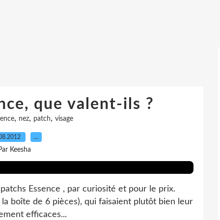
ce, que valent-ils ?
,
,
,
sence
nez
patch
visage
08.2012
…
Par Keesha
patchs Essence , par curiosité et pour le prix.
 la boîte de 6 pièces), qui faisaient plutôt bien leur
lement efficaces...