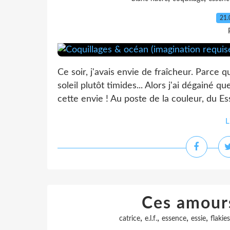
21.
Ce soir, j'avais envie de fraîcheur. Parce 
soleil plutôt timides... Alors j'ai dégainé 
cette envie ! Au poste de la couleur, du Ess
L
Ces amours
,
,
,
,
catrice
e.l.f.
essence
essie
flakies