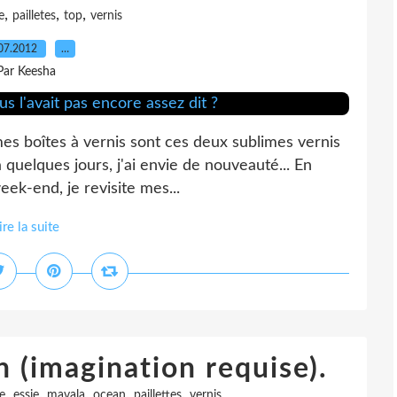
,
,
,
e
pailletes
top
vernis
07.2012
…
Par Keesha
es boîtes à vernis sont ces deux sublimes vernis
a quelques jours, j'ai envie de nouveauté... En
week-end, je revisite mes...
ire la suite
 (imagination requise).
,
,
,
,
,
e
essie
mavala
ocean
paillettes
vernis