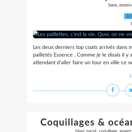
,
base
essenc
22.
Les deux derniers top coats arrivés dans m
pailletés Essence . Comme je le disais il y 
attendant d'aller faire un tour en ville ce 
L
Coquillages & océan
,
,
blanc nacré
coquillage
essenc