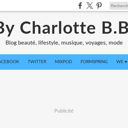
By Charlotte B.B
Blog beauté, lifestyle, musique, voyages, mode
ACEBOOK
TWITTER
MIXPOD
FORMSPRING
WE ♥ 
Publicité