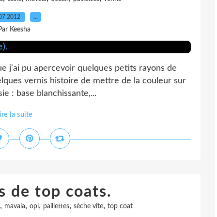
07.2012
…
Par Keesha
que j'ai pu apercevoir quelques petits rayons de
quelques vernis histoire de mettre de la couleur sur
ie : base blanchissante,...
ire la suite
 de top coats.
,
,
,
,
,
mavala
opi
paillettes
sèche vite
top coat