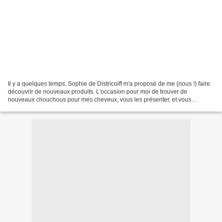
Il y a quelques temps, Sophie de Districoiff m'a proposé de me (nous !) faire
découvrir de nouveaux produits. L'occasion pour moi de trouver de
nouveaux chouchous pour mes cheveux, vous les présenter, et vous
permettre de vous faire gâter aussi si vous...