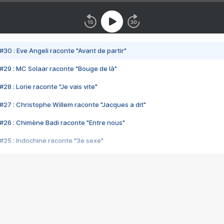
#30 : Eve Angeli raconte "Avant de partir"
#29 : MC Solaar raconte "Bouge de là"
28 : Lorie raconte "Je vais vite"
#27 : Christophe Willem raconte "Jacques a dit"
#26 : Chimène Badi raconte "Entre nous"
#25 : Indochine raconte "3e sexe"
#24 : Zaho raconte "C'est chelou"
#23 : Patrick Bruel raconte "Au café des délices"
#22 : Kyo raconte "Le chemin"
#21 : Nolwenn Leroy raconte "Cassé"