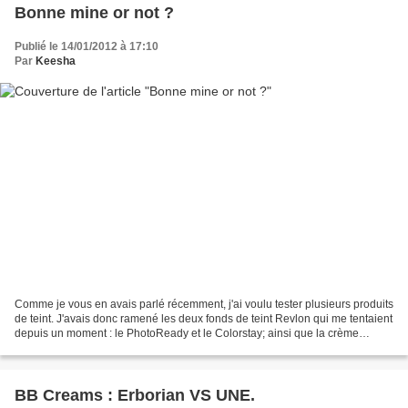
Bonne mine or not ?
Publié le 14/01/2012 à 17:10
Par
Keesha
Comme je vous en avais parlé récemment, j'ai voulu tester plusieurs produits
de teint. J'avais donc ramené les deux fonds de teint Revlon qui me tentaient
depuis un moment : le PhotoReady et le Colorstay; ainsi que la crème
teintée YOUREBEL lite de Benefit...
BB Creams : Erborian VS UNE.