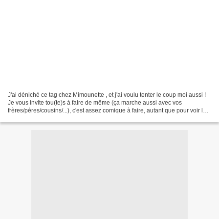
J'ai déniché ce tag chez Mimounette , et j'ai voulu tenter le coup moi aussi !
Je vous invite tou(te)s à faire de même (ça marche aussi avec vos
frères/pères/cousins/...), c'est assez comique à faire, autant que pour voir la
tête de l'homme en pleine...