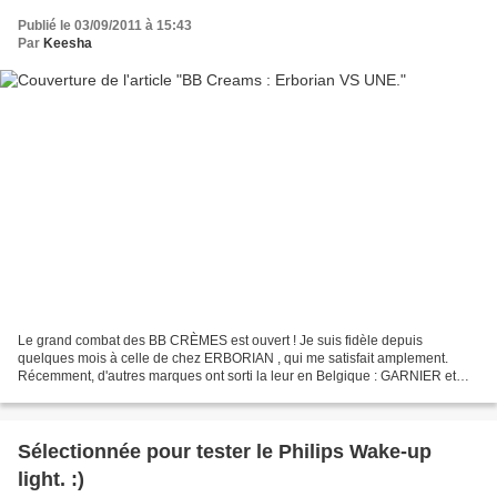
Publié le 03/09/2011 à 15:43
Par
Keesha
Le grand combat des BB CRÈMES est ouvert ! Je suis fidèle depuis
quelques mois à celle de chez ERBORIAN , qui me satisfait amplement.
Récemment, d'autres marques ont sorti la leur en Belgique : GARNIER et
UNE . Je n'ai pas encore trouvé la GARNIER , mais...
Sélectionnée pour tester le Philips Wake-up
light. :)