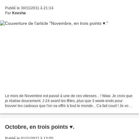
Publié le 30/11/2011 à 21:14
Par
Keesha
Le mois de Novembre est passé à une de ces vitesses... ! Waw. Je crois que
je réalise doucement. J-24 avant les fêtes, plus que 3 week-ends pour
trouver les cadeaux que l'on va offrir à tout le monde... Ca fait court ! Je vous
souhaite à tous et toutes...
Octobre, en trois points ♥.
Publié le 01/11/2011 à 13:05