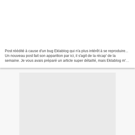
Post réédité à cause d'un bug Eklablog qui n'a plus intérêt à se reproduire...
Un nouveau post fait son apparition par ici, il s'agit de la récap' de la
semaine. Je vous avais préparé un article super détaillé, mais Eklablog m'a
perdu tout le contenu...