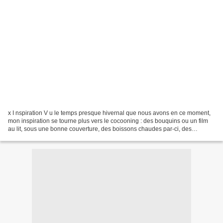
x I nspiration V u le temps presque hivernal que nous avons en ce moment,
mon inspiration se tourne plus vers le cocooning : des bouquins ou un film
au lit, sous une bonne couverture, des boissons chaudes par-ci, des
gourmandises par-là... Cela dit, comme...