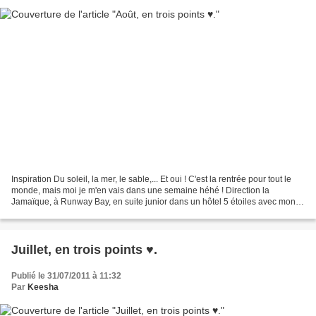
Inspiration Du soleil, la mer, le sable,... Et oui ! C'est la rentrée pour tout le
monde, mais moi je m'en vais dans une semaine héhé ! Direction la
Jamaïque, à Runway Bay, en suite junior dans un hôtel 5 étoiles avec mon
homme. All-inclusive durant 15...
Juillet, en trois points ♥.
Publié le 31/07/2011 à 11:32
Par
Keesha