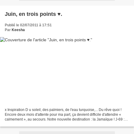
Juin, en trois points ♥.
Publié le 02/07/2011 à 17:51
Par
Keesha
x Inspiration D u soleil, des palmiers, de l'eau turquoise,... Du rêve quoi !
Encore deux mois d'attente pour ma part, ça devient difficile d'attendre «
calmement », au secours. Notre nouvelle destination : la Jamaïque ! J-69 :D
x Fashion, beauty & wellness...