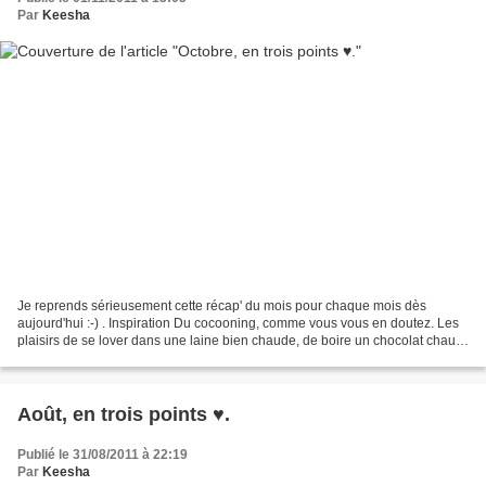
Par
Keesha
Je reprends sérieusement cette récap' du mois pour chaque mois dès
aujourd'hui :-) . Inspiration Du cocooning, comme vous vous en doutez. Les
plaisirs de se lover dans une laine bien chaude, de boire un chocolat chaud
à l'intérieur lorsque la pluie tombe...
Août, en trois points ♥.
Publié le 31/08/2011 à 22:19
Par
Keesha