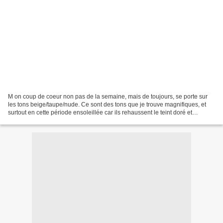
M on coup de coeur non pas de la semaine, mais de toujours, se porte sur
les tons beige/taupe/nude. Ce sont des tons que je trouve magnifiques, et
surtout en cette période ensoleillée car ils rehaussent le teint doré et
apportent un petit côté nature,...