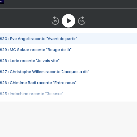
#30 : Eve Angeli raconte "Avant de partir"
#29 : MC Solaar raconte "Bouge de là"
28 : Lorie raconte "Je vais vite"
#27 : Christophe Willem raconte "Jacques a dit"
#26 : Chimène Badi raconte "Entre nous"
#25 : Indochine raconte "3e sexe"
#24 : Zaho raconte "C'est chelou"
#23 : Patrick Bruel raconte "Au café des délices"
#22 : Kyo raconte "Le chemin"