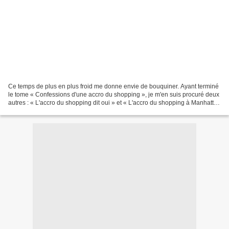
Ce temps de plus en plus froid me donne envie de bouquiner. Ayant terminé
le tome « Confessions d'une accro du shopping », je m'en suis procuré deux
autres : « L'accro du shopping dit oui » et « L'accro du shopping à Manhattan
», le tout par Sophie Kinsella....