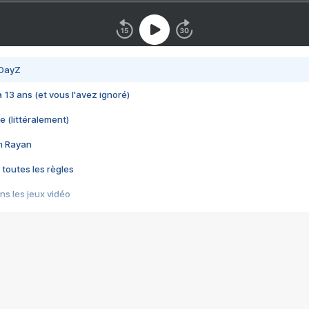
 DayZ
 a 13 ans (et vous l'avez ignoré)
e (littéralement)
im Rayan
 toutes les règles
s les jeux vidéo
us choquant de Rockstar ? - Le scandale BULLY
e plus moche de Steam
du RÊVE tourne au CAUCHEMAR
pendant 8 heures