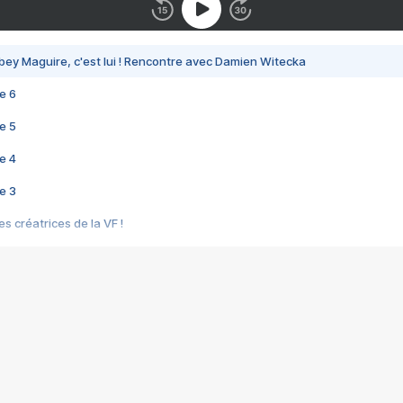
bey Maguire, c'est lui ! Rencontre avec Damien Witecka
e 6
e 5
e 4
e 3
s créatrices de la VF !
e 2
e 1
e Mektoub My Love arrive enfin ! Rencontre avec Shaïn Boumedine et Sal
i : après Toni en famille
elle réalise le bouleversant Dites lui que je l'aime