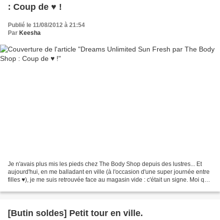
: Coup de ♥ !
Publié le 11/08/2012 à 21:54
Par
Keesha
Je n'avais plus mis les pieds chez The Body Shop depuis des lustres... Et
aujourd'hui, en me balladant en ville (à l'occasion d'une super journée entre
filles ♥), je me suis retrouvée face au magasin vide : c'était un signe. Moi qui
détèste la foule,...
[Butin soldes] Petit tour en ville.