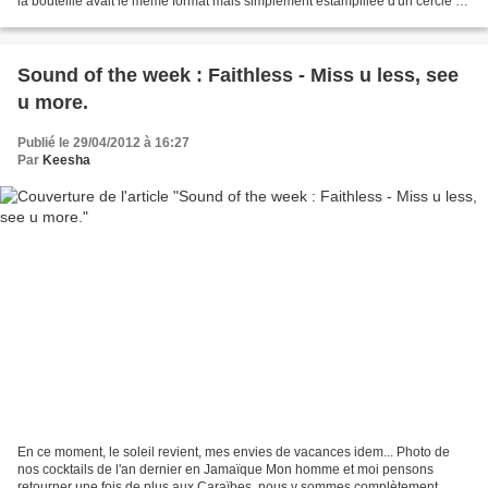
la bouteille avait le même format mais simplement estampillée d'un cercle en
son centre (vous...
Sound of the week : Faithless - Miss u less, see
u more.
Publié le 29/04/2012 à 16:27
Par
Keesha
En ce moment, le soleil revient, mes envies de vacances idem... Photo de
nos cocktails de l'an dernier en Jamaïque Mon homme et moi pensons
retourner une fois de plus aux Caraïbes, nous y sommes complètement