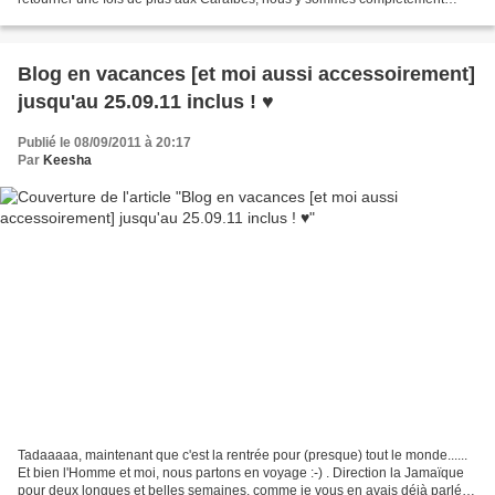
accros ! Si nos calculs sont bons, nous retournerions...
Blog en vacances [et moi aussi accessoirement]
jusqu'au 25.09.11 inclus ! ♥
Publié le 08/09/2011 à 20:17
Par
Keesha
Tadaaaaa, maintenant que c'est la rentrée pour (presque) tout le monde......
Et bien l'Homme et moi, nous partons en voyage :-) . Direction la Jamaïque
pour deux longues et belles semaines, comme je vous en avais déjà parlé.