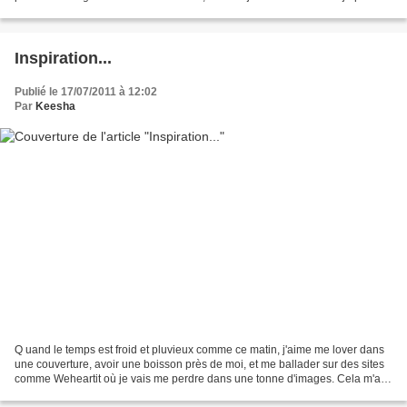
Promis, je vous ramènerai...
Inspiration...
Publié le 17/07/2011 à 12:02
Par
Keesha
Q uand le temps est froid et pluvieux comme ce matin, j'aime me lover dans
une couverture, avoir une boisson près de moi, et me ballader sur des sites
comme Weheartit où je vais me perdre dans une tonne d'images. Cela m'a
toujours bien plu et détendue......