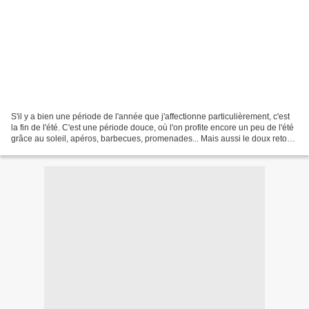
S'il y a bien une période de l'année que j'affectionne particulièrement, c'est
la fin de l'été. C'est une période douce, où l'on profite encore un peu de l'été
grâce au soleil, apéros, barbecues, promenades... Mais aussi le doux retour
au cocooning, les...