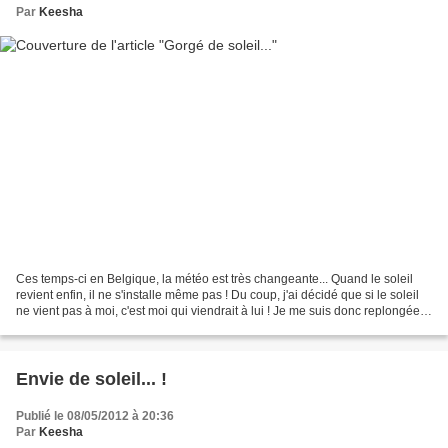
Par
Keesha
Ces temps-ci en Belgique, la météo est très changeante... Quand le soleil
revient enfin, il ne s'installe même pas ! Du coup, j'ai décidé que si le soleil
ne vient pas à moi, c'est moi qui viendrait à lui ! Je me suis donc replongée
dans mes photos des...
Envie de soleil... !
Publié le 08/05/2012 à 20:36
Par
Keesha