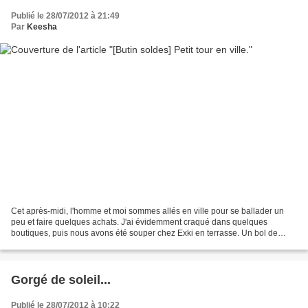
Publié le 28/07/2012 à 21:49
Par
Keesha
Cet après-midi, l'homme et moi sommes allés en ville pour se ballader un
peu et faire quelques achats. J'ai évidemment craqué dans quelques
boutiques, puis nous avons été souper chez Exki en terrasse. Un bol de
soupe, une part de quiche saumon fumé &...
Gorgé de soleil...
Publié le 28/07/2012 à 10:22