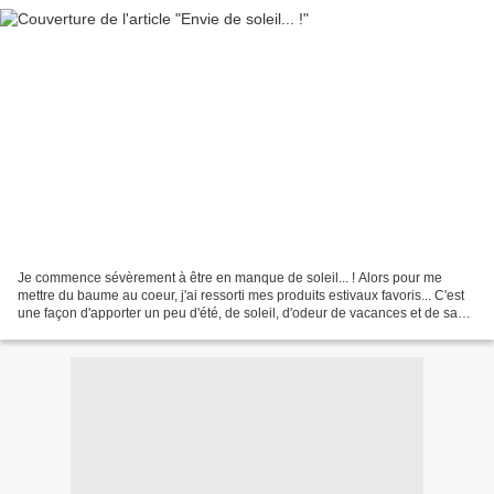
Je commence sévèrement à être en manque de soleil... ! Alors pour me
mettre du baume au coeur, j'ai ressorti mes produits estivaux favoris... C'est
une façon d'apporter un peu d'été, de soleil, d'odeur de vacances et de sable
chaud à son quotidien. Voyez...