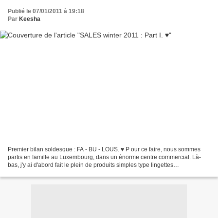
Publié le 07/01/2011 à 19:18
Par
Keesha
Premier bilan soldesque : FA - BU - LOUS. ♥ P our ce faire, nous sommes
partis en famille au Luxembourg, dans un énorme centre commercial. Là-
bas, j'y ai d'abord fait le plein de produits simples type lingettes
démaquillantes, shampoings etc (et qui ne...