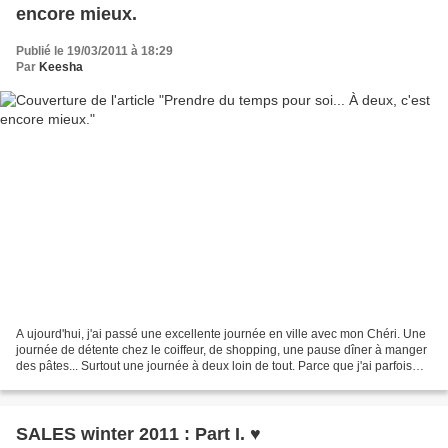
encore mieux.
Publié le 19/03/2011 à 18:29
Par
Keesha
A ujourd'hui, j'ai passé une excellente journée en ville avec mon Chéri. Une
journée de détente chez le coiffeur, de shopping, une pause dîner à manger
des pâtes... Surtout une journée à deux loin de tout. Parce que j'ai parfois
cette envie de tout quitter...
SALES winter 2011 : Part I. ♥