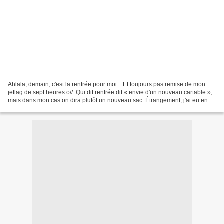
Ahlala, demain, c'est la rentrée pour moi... Et toujours pas remise de mon
jetlag de sept heures o//. Qui dit rentrée dit « envie d'un nouveau cartable »,
mais dans mon cas on dira plutôt un nouveau sac. Étrangement, j'ai eu envie
d'un sac en cuir (comme...