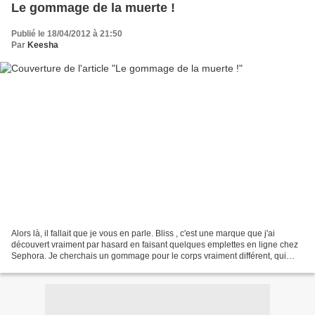
Le gommage de la muerte !
Publié le 18/04/2012 à 21:50
Par
Keesha
Alors là, il fallait que je vous en parle. Bliss , c'est une marque que j'ai
découvert vraiment par hasard en faisant quelques emplettes en ligne chez
Sephora. Je cherchais un gommage pour le corps vraiment différent, qui
puisse optimiser les soins crémeux...