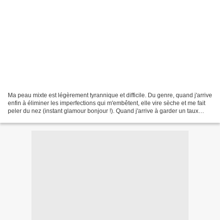
Ma peau mixte est légèrement tyrannique et difficile. Du genre, quand j'arrive
enfin à éliminer les imperfections qui m'embêtent, elle vire sèche et me fait
peler du nez (instant glamour bonjour !). Quand j'arrive à garder un taux
d'hydratation correct,...