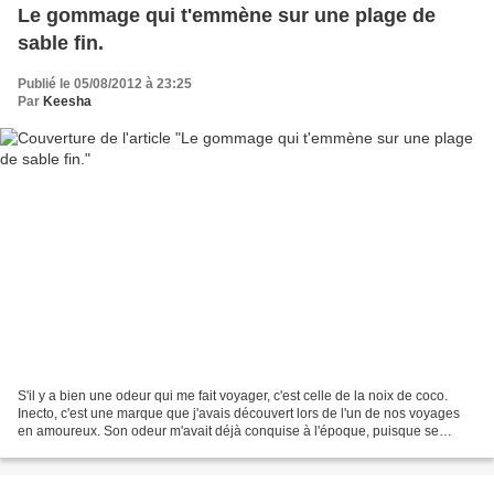
Le gommage qui t'emmène sur une plage de
sable fin.
Publié le 05/08/2012 à 23:25
Par
Keesha
S'il y a bien une odeur qui me fait voyager, c'est celle de la noix de coco.
Inecto, c'est une marque que j'avais découvert lors de l'un de nos voyages
en amoureux. Son odeur m'avait déjà conquise à l'époque, puisque se
gommer sous des effluves de noix...