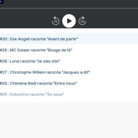
#30 : Eve Angeli raconte "Avant de partir"
#29 : MC Solaar raconte "Bouge de là"
28 : Lorie raconte "Je vais vite"
#27 : Christophe Willem raconte "Jacques a dit"
#26 : Chimène Badi raconte "Entre nous"
#25 : Indochine raconte "3e sexe"
#24 : Zaho raconte "C'est chelou"
#23 : Patrick Bruel raconte "Au café des délices"
#22 : Kyo raconte "Le chemin"