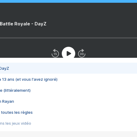
 Battle Royale - DayZ
 DayZ
 a 13 ans (et vous l'avez ignoré)
e (littéralement)
im Rayan
 toutes les règles
s les jeux vidéo
us choquant de Rockstar ? - Le scandale BULLY