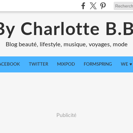
By Charlotte B.B
Blog beauté, lifestyle, musique, voyages, mode
ACEBOOK
TWITTER
MIXPOD
FORMSPRING
WE ♥ 
Publicité