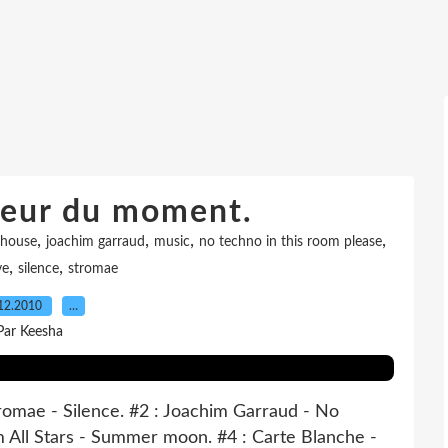
oeur du moment.
,
,
,
,
house
joachim garraud
music
no techno in this room please
,
,
ve
silence
stromae
12.2010
…
Par Keesha
tromae - Silence. #2 : Joachim Garraud - No
sm All Stars - Summer moon. #4 : Carte Blanche -