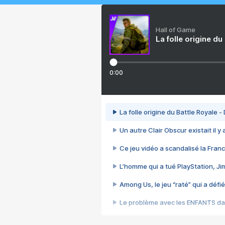
Hall of Game
La folle origine du
0:00
La folle origine du Battle Royale -
Un autre Clair Obscur existait il y
Ce jeu vidéo a scandalisé la Franc
L’homme qui a tué PlayStation, J
Among Us, le jeu “raté” qui a défié
Le problème avec les ENFANTS dan
Et si GTA n'était pas le jeu le pl