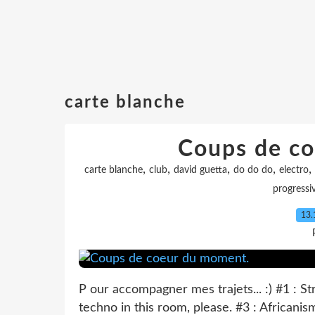
carte blanche
Coups de c
,
,
,
,
,
carte blanche
club
david guetta
do do do
electro
progressi
13.
P our accompagner mes trajets... :) #1 : S
techno in this room, please. #3 : Africani