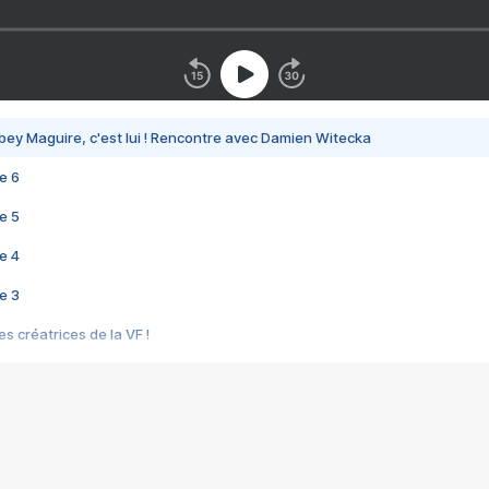
bey Maguire, c'est lui ! Rencontre avec Damien Witecka
e 6
e 5
e 4
e 3
s créatrices de la VF !
e 2
e 1
e Mektoub My Love arrive enfin ! Rencontre avec Shaïn Boumedine et Sal