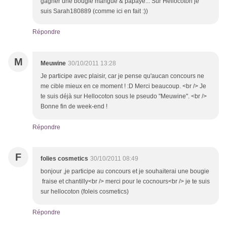
gagner une bougie mangue & papaye... Sur Hellocoton je
suis Sarah180889 (comme ici en fait :))
Répondre
M
Meuwine
30/10/2011 13:28
Je participe avec plaisir, car je pense qu'aucan concours ne
me cible mieux en ce moment ! :D Merci beaucoup. <br /> Je
te suis déjà sur Hellocoton sous le pseudo "Meuwine". <br />
Bonne fin de week-end !
Répondre
F
folies cosmetics
30/10/2011 08:49
bonjour ,je participe au concours et je souhaiterai une bougie
fraise et chantilly<br /> merci pour le cocnours<br /> je te suis
sur hellocoton (foleis cosmetics)
Répondre