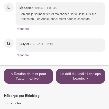
L
léaAddict
30/10/2011 00:45
Bonjour, je souhaite tenter ma chance.<br /> Je te suis sur
Hellocoton (Léa Addict)<br /> Merci pour ce concours
Répondre
G
Gilly09
29/10/2011 22:19
Répondre
< Routine de teint pour
Le défi du lundi : Les flops
l'automne/hiver.
beauté. >
Hébergé par Eklablog
Top articles