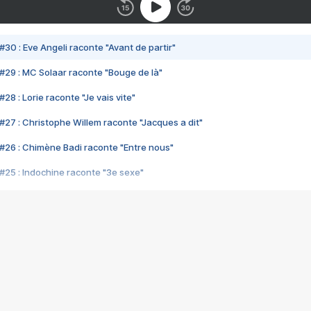
#30 : Eve Angeli raconte "Avant de partir"
#29 : MC Solaar raconte "Bouge de là"
28 : Lorie raconte "Je vais vite"
#27 : Christophe Willem raconte "Jacques a dit"
#26 : Chimène Badi raconte "Entre nous"
#25 : Indochine raconte "3e sexe"
#24 : Zaho raconte "C'est chelou"
#23 : Patrick Bruel raconte "Au café des délices"
#22 : Kyo raconte "Le chemin"
#21 : Nolwenn Leroy raconte "Cassé"
#20 : Patrick Hernandez raconte "Born to be alive"