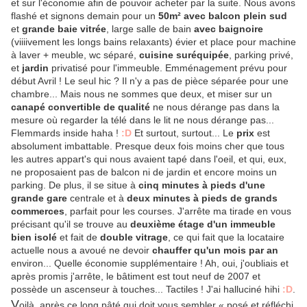
et sur l'économie afin de pouvoir acheter par la suite. Nous avons
flashé et signons demain pour un
50m² avec balcon plein sud
et
grande baie vitrée
, large salle de bain
avec baignoire
(viiiivement les longs bains relaxants) évier et place pour machine
à laver + meuble, wc séparé,
cuisine suréquipée
, parking privé,
et
jardin
privatisé pour l'immeuble. Emménagement prévu pour
début Avril ! Le seul hic ? Il n'y a pas de pièce séparée pour une
chambre... Mais nous ne sommes que deux, et miser sur un
canapé convertible
de qualité
ne nous dérange pas dans la
mesure où regarder la télé dans le lit ne nous dérange pas...
Flemmards inside haha !
:D
Et surtout, surtout... Le
prix
est
absolument imbattable. Presque deux fois moins cher que tous
les autres appart's qui nous avaient tapé dans l'oeil, et qui, eux,
ne proposaient pas de balcon ni de jardin et encore moins un
parking. De plus, il se situe à
cinq minutes à pieds d'une
grande gare
centrale et à
deux minutes à pieds de grands
commerces
, parfait pour les courses. J'arrête ma tirade en vous
précisant qu'il se trouve au
deuxième étage d'un immeuble
bien isolé
et fait de
double vitrage
, ce qui fait que la locataire
actuelle nous a avoué ne devoir
chauffer qu'un mois par an
environ... Quelle économie supplémentaire ! Ah, oui, j'oubliais et
après promis j'arrête, le bâtiment est tout neuf de 2007 et
possède un ascenseur à touches... Tactiles ! J'ai halluciné hihi
:D
.
V
oilà, après ce long pâté qui doit vous sembler « posé et réfléchi