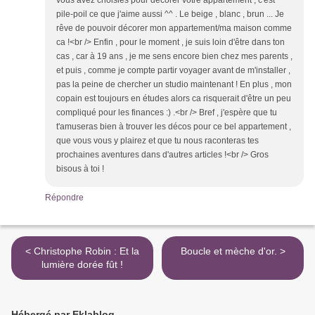
vous avez choisies pour décorer votre appartement , c'est
pile-poil ce que j'aime aussi ^^ . Le beige , blanc , brun ... Je
rêve de pouvoir décorer mon appartement/ma maison comme
ca !<br /> Enfin , pour le moment , je suis loin d'être dans ton
cas , car à 19 ans , je me sens encore bien chez mes parents ,
et puis , comme je compte partir voyager avant de m'installer ,
pas la peine de chercher un studio maintenant ! En plus , mon
copain est toujours en études alors ca risquerait d'être un peu
compliqué pour les finances :) .<br /> Bref , j'espère que tu
t'amuseras bien à trouver les décos pour ce bel appartement ,
que vous vous y plairez et que tu nous raconteras tes
prochaines aventures dans d'autres articles !<br /> Gros
bisous à toi !
Répondre
< Christophe Robin : Et la
Boucle et mèche d'or. >
lumière dorée fût !
Hébergé par Eklablog