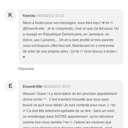
K
Keesha
06/03/2012 10:32
Merci à toutes pour vos messages, vous êtes tops ! ♥<br />
@Essenti-elle : Je te comprends, c'est ce que j'ai fait aussi. On
a voyagé en République Dominicaine, en Jamaïque, en
Grèce, aux Canaries,... On en a bien profité et mes parents
nous ont toujours offert leur toit. Maintenant on a vrmt envie
de voler de nos propres ailes :-)))<br /> Gros bisous à toutes !
♥
Répondre
E
Essenti-Elle
06/03/2012 09:27
Waouw ! Super ! La description de ton prochain appartement
donne envie ^^ . C'est vraiment chouette que vous ayez
trouvé ce qu'il vous fallait ! Je suis contente pour vous :) .<br
/> Ca doit être tellement agréable de se dire : dans un mois ,
on emménage dans NOTRE appartement , qu'on décorera
comme bon nous semble !<br /> J'adore les couleurs que