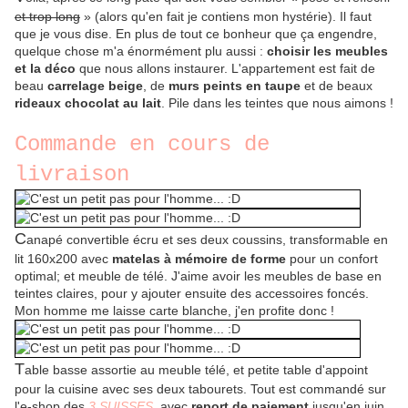
et trop long
» (alors qu'en fait je contiens mon hystérie). Il faut
que je vous dise. En plus de tout ce bonheur que ça engendre,
quelque chose m'a énormément plu aussi :
choisir les meubles
et la déco
que nous allons instaurer. L'appartement est fait de
beau
carrelage beige
, de
murs peints en taupe
et de beaux
rideaux chocolat au lait
. Pile dans les teintes que nous aimons !
Commande en cours de
livraison
C
anapé convertible écru et ses deux coussins, transformable en
lit 160x200 avec
matelas à mémoire de forme
pour un confort
optimal; et meuble de télé. J'aime avoir les meubles de base en
teintes claires, pour y ajouter ensuite des accessoires foncés.
Mon homme me laisse carte blanche, j'en profite donc !
T
able basse assortie au meuble télé, et petite table d'appoint
pour la cuisine avec ses deux tabourets. Tout est commandé sur
l'e-shop des
3 SUISSES
, avec
report de paiement
jusqu'en juin