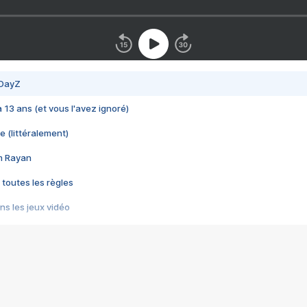
 DayZ
 a 13 ans (et vous l'avez ignoré)
e (littéralement)
im Rayan
 toutes les règles
s les jeux vidéo
us choquant de Rockstar ? - Le scandale BULLY
e plus moche de Steam
du RÊVE tourne au CAUCHEMAR
pendant 8 heures