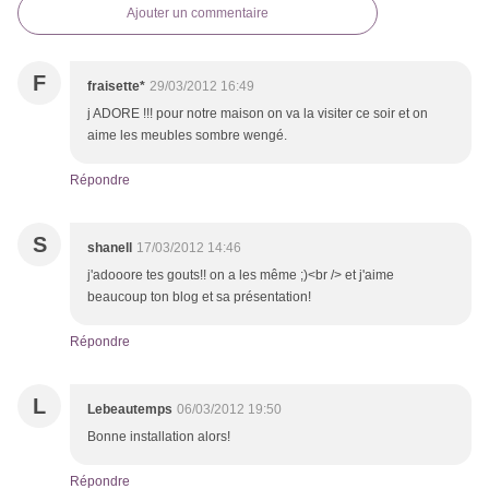
Ajouter un commentaire
F
fraisette*
29/03/2012 16:49
j ADORE !!! pour notre maison on va la visiter ce soir et on
aime les meubles sombre wengé.
Répondre
S
shanell
17/03/2012 14:46
j'adooore tes gouts!! on a les même ;)<br /> et j'aime
beaucoup ton blog et sa présentation!
Répondre
L
Lebeautemps
06/03/2012 19:50
Bonne installation alors!
Répondre