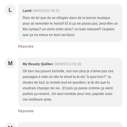
L
Laetii
08/06/2011 08:32
Rien de tel que de se réfugier dans de la bonne musique
pour se remonter le moral!! Et si ça ne passe pas, peut-être un
film sympa? un verre entre amis? un bain relaxant? j'espère
que ça ira mieux en tout cas bizzz
Répondre
M
My Beauty Québec
08/06/2011 01:06
Oh ben ma pauvre bichette, moi non plus je n'aime pas ces
passages à vide où dès le réveil tu te dis "à quoi bon?", tu
doutes de tout, tu remets tout en question, tu te dis que tu
voudrais changer de vie...Et puis ça passe comme ça vient,
parfois ça revient...Un seul remède pour moi, papoter avec
ma meilleure amie.
Répondre