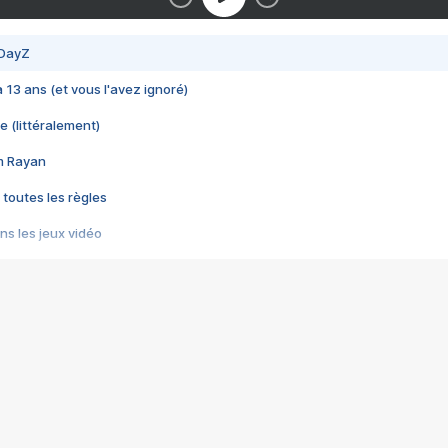
 DayZ
 a 13 ans (et vous l'avez ignoré)
e (littéralement)
im Rayan
 toutes les règles
s les jeux vidéo
us choquant de Rockstar ? - Le scandale BULLY
e plus moche de Steam
du RÊVE tourne au CAUCHEMAR
pendant 8 heures
it… à tort