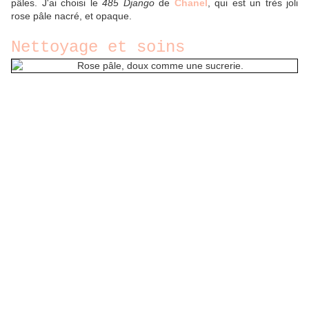
pâles. J'ai choisi le
485 Django
de
Chanel
, qui est un très joli
rose pâle nacré, et opaque.
Nettoyage et soins