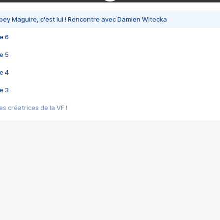
bey Maguire, c'est lui ! Rencontre avec Damien Witecka
e 6
e 5
e 4
e 3
s créatrices de la VF !
e 2
e 1
e Mektoub My Love arrive enfin ! Rencontre avec Shaïn Boumedine et Sal
i : après Toni en famille
elle réalise le bouleversant Dites lui que je l'aime
ais ! Rencontre autour de Vie privée de Rebecca Zlotowski