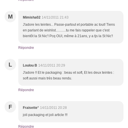
M
Mimisha02
14/11/2011 21:43
J'adore les teintes... Passe-partout et portable ac tout! Tiens
en parlant de wishlist............tu me fais rappeler que c'est
bientôt la St Nic'! Pcq OUI, même à 21ans, y a tjs la St Nic'!
Répondre
L
Loulou B
14/11/2011 20:29
J'adore !! Et le packaging : beau et soft, Et les deux teintes :
soft aussi mais très beau rendu.
Répondre
F
Fraisette°
14/11/2011 20:28
joli packaging et joli article !!!
Répondre