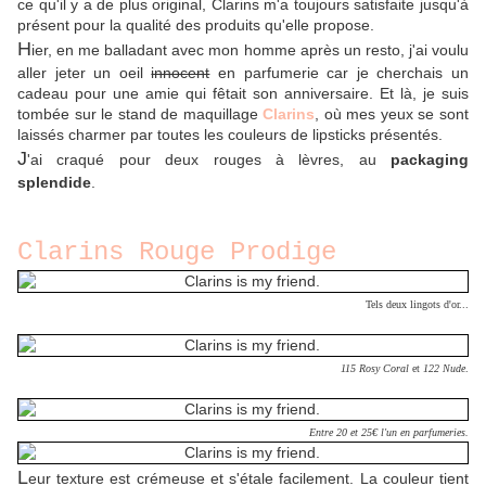
ce qu'il y a de plus original, Clarins m'a toujours satisfaite jusqu'à
présent pour la qualité des produits qu'elle propose.
H
ier, en me balladant avec mon homme après un resto, j'ai voulu
aller jeter un oeil
innocent
en parfumerie car je cherchais un
cadeau pour une amie qui fêtait son anniversaire. Et là, je suis
tombée sur le stand de maquillage
Clarins
, où mes yeux se sont
laissés charmer par toutes les couleurs de lipsticks présentés.
J
'ai craqué pour deux rouges à lèvres, au
packaging
splendide
.
Clarins Rouge Prodige
Tels deux lingots d'or...
115
Rosy Coral
et
122 Nude
.
Entre 20 et 25€
l'un en parfumeries.
L
eur texture est crémeuse et s'étale facilement. La couleur tient