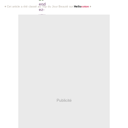
♦ Cet article a été classé au Top du Jour Beauté sur
Hello
coton
♦
Publicité