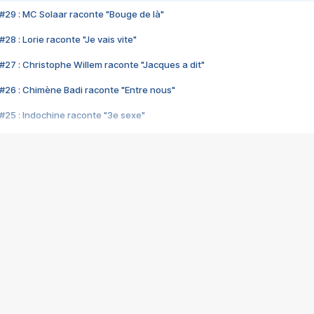
#29 : MC Solaar raconte "Bouge de là"
28 : Lorie raconte "Je vais vite"
#27 : Christophe Willem raconte "Jacques a dit"
#26 : Chimène Badi raconte "Entre nous"
#25 : Indochine raconte "3e sexe"
#24 : Zaho raconte "C'est chelou"
#23 : Patrick Bruel raconte "Au café des délices"
#22 : Kyo raconte "Le chemin"
#21 : Nolwenn Leroy raconte "Cassé"
#20 : Patrick Hernandez raconte "Born to be alive"
#19 : Lorie raconte "Près de moi"
#18 : Michael Jones raconte "A nos actes manqués" (avec Jean-Jacque